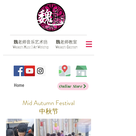
魏
老师音乐艺术坊
魏
老师教室
​W
eilaoshi
M
usic &
A
rt
W
orkshop
​W
eilaoshi
C
lassroom
Home
Online Store
Mid Autumn Festival
中秋节